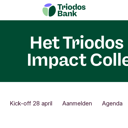
nu items
rkt
Kick-off 28 april
Aanmelden
Agenda
Het Triodos
Impact Coll
Kick-off 28 april
Aanmelden
Agenda