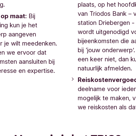
ig.
plaats, op het hoofd
van Triodos Bank – v
 op maat:
Bij
station Driebergen - 
ng kun je het
wordt uitgenodigd v
rp aangeven
bijeenkomsten die aa
r je wilt meedenken.
bij ‘jouw onderwerp’.
en we ervoor dat
een keer niet, dan ku
msten aansluiten bij
natuurlijk afmelden.
eresse en expertise.
Reiskostenvergoed
deelname voor iede
mogelijk te maken, 
we reiskosten als dat