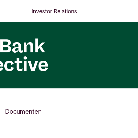
Next menu items
Documenten
Investor Relations
 Bank
ective
Documenten