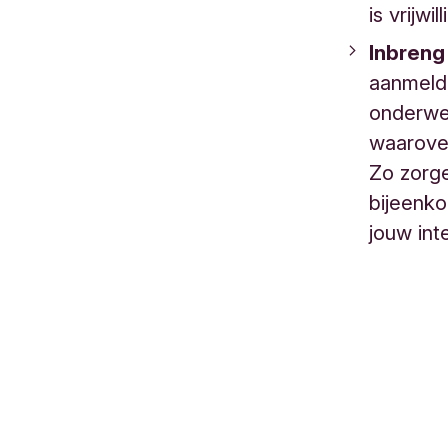
is vrijwill
Inbreng
aanmeldi
onderwe
waarove
Zo zorg
bijeenko
jouw int