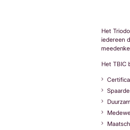
Het Triodo
iedereen d
meedenken
Het TBIC b
Certific
Spaarder
Duurzam
Medewe
Maatscha