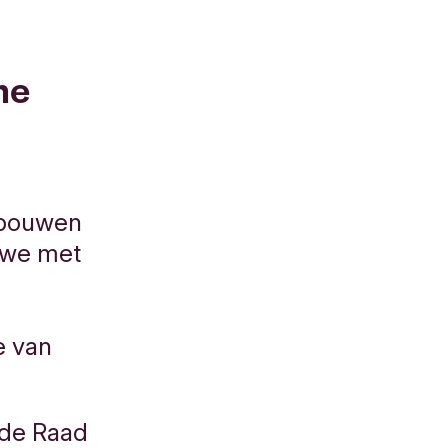
me
 bouwen
 we met
e van
 de Raad