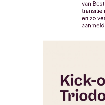
van Best
transiti
en zo ve
aanmeld