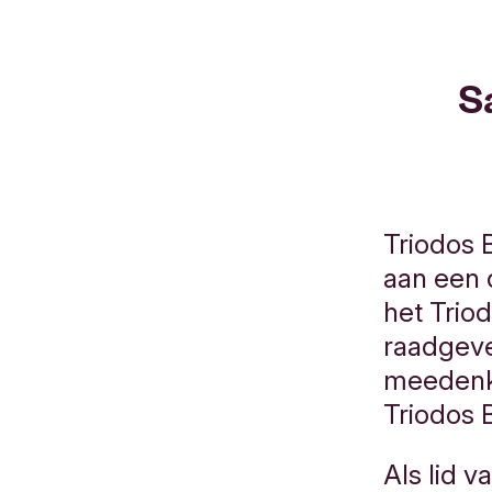
S
Triodos
aan een 
het Trio
raadgev
meedenke
Triodos 
Als lid 