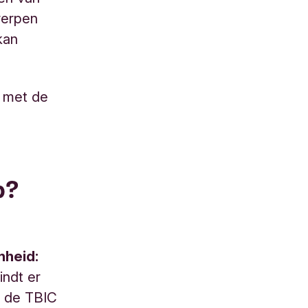
werpen
kan
r met de
p?
nheid:
indt er
n de TBIC