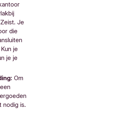
kantoor
lakbij
Zeist. Je
oor die
nsluiten
 Kun je
n je je
ing:
Om
reen
vergoeden
 nodig is.