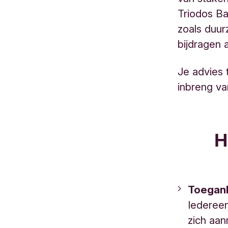
Triodos Ba
zoals duur
bijdragen 
Je advies 
inbreng va
H
Toeganke
Iedereen
zich aa