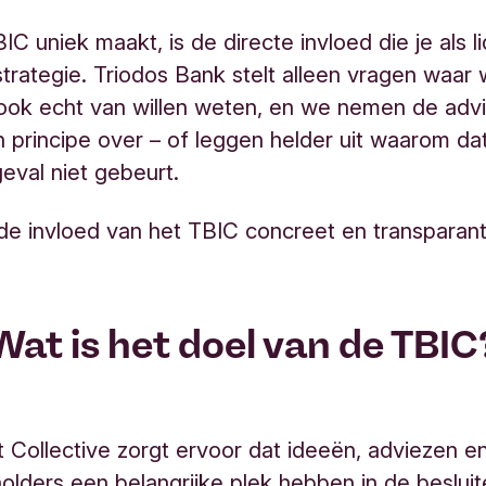
IC uniek maakt, is de directe invloed die je als l
trategie. Triodos Bank stelt alleen vragen waar
ook echt van willen weten, en we nemen de adv
n principe over – of leggen helder uit waarom da
geval niet gebeurt.
de invloed van het TBIC concreet en transparant
Wat is het doel van de TBIC
 Collective zorgt ervoor dat ideeën, adviezen e
olders een belangrijke plek hebben in de beslui