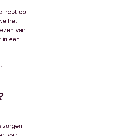
id hebt op
 we het
iezen van
t in een
.
?
n zorgen
ten van